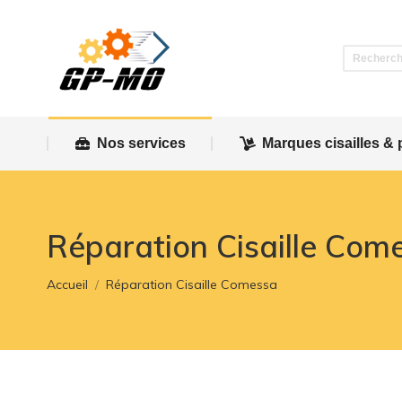
Nos services
Marques cisailles & 
Nos services
Marques cisailles & 
Réparation Cisaille Com
Vous êtes ici :
Accueil
Réparation Cisaille Comessa