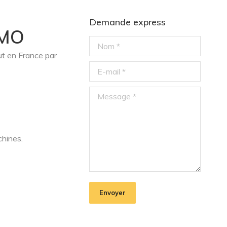
Demande express
-MO
Nom *
ut en France par
E-mail *
Message *
chines.
Envoyer