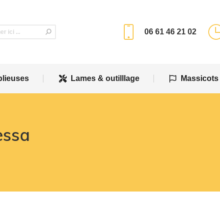
plieuses
Lames & outilllage
Massicots
06 61 46 21 02
plieuses
Lames & outilllage
Massicots
essa