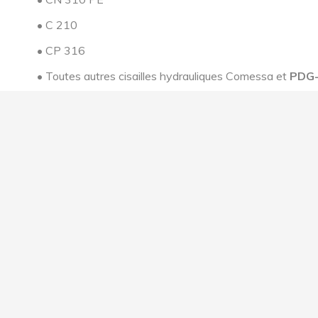
• C 210
• CP 316
• Toutes autres cisailles hydrauliques Comessa et
PDG
Diagnostic précis des pannes mécaniques, hydrauliques 
Pannes fréquentes sur ci
• Coulisseau qui ne remonte plus – Souvent lié à un prob
• Mauvaise qualité de coupe – Problème de jeu de lame o
• Coupe en biais – Défaut de réglage ou usure lames.
• Fuite hydraulique – Réfection vérins et remplacement j
Réglage professionnel d
Un mauvais réglage provoque :