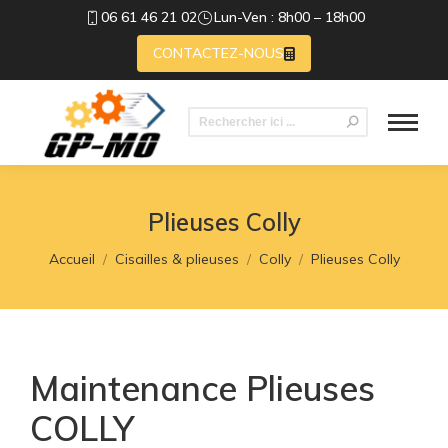
06 61 46 21 02
Lun-Ven : 8h00 – 18h00
CONTACTEZ-NOUS
Recherche
:
Plieuses Colly
Vous êtes ici :
Accueil
Cisailles & plieuses
Colly
Plieuses Colly
Maintenance Plieuses
COLLY