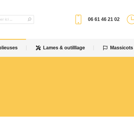
plieuses
Lames & outilllage
Massicots
06 61 46 21 02
plieuses
Lames & outilllage
Massicots