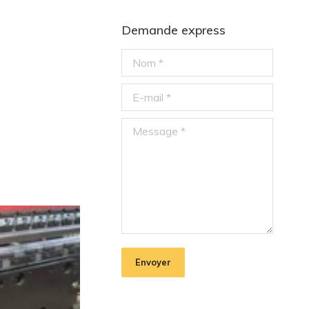
Demande express
Nom *
E-mail *
Message *
Envoyer