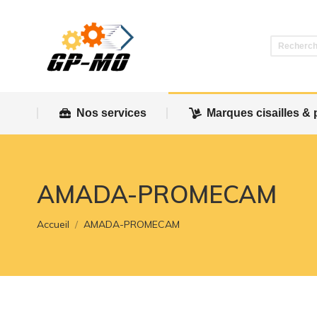
Nos services
Marques cisailles & 
Nos services
Marques cisailles & 
AMADA-PROMECAM
Vous êtes ici :
Accueil
AMADA-PROMECAM