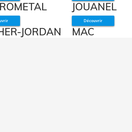
ROMETAL
JOUANEL
vrir
Découvrir
HER-JORDAN
MAC
vrir
Découvrir
EOTTE
PERROT
vrir
Découvrir
N SHUI METAL
TOOLMAST
MING WORKS
Découvrir
vrir
I NOVA
CYBELEC