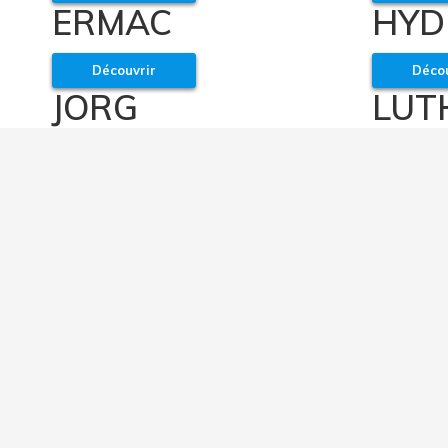
ERMAC
HYD
Découvrir
Décou
JORG
LUT
Découvrir
Décou
MIB
NAG
Découvrir
Décou
SCHULER
TIA
FOR
Découvrir
Décou
SAFAN
LAM