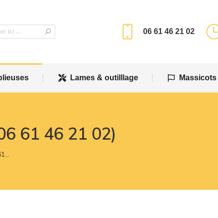
plieuses
Lames & outilllage
Massicots
06 61 46 21 02
plieuses
Lames & outilllage
Massicots
06 61 46 21 02)
61…