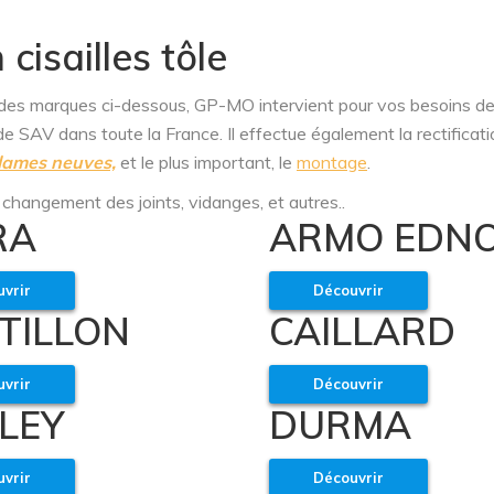
cisailles tôle
es des marques ci-dessous, GP-MO intervient pour vos besoins de
e SAV dans toute la France. Il effectue également la rectificat
lames neuves,
et le plus important, le
montage
.
 changement des joints, vidanges, et autres..
RA
ARMO EDN
vrir
Découvrir
TILLON
CAILLARD
vrir
Découvrir
LEY
DURMA
vrir
Découvrir