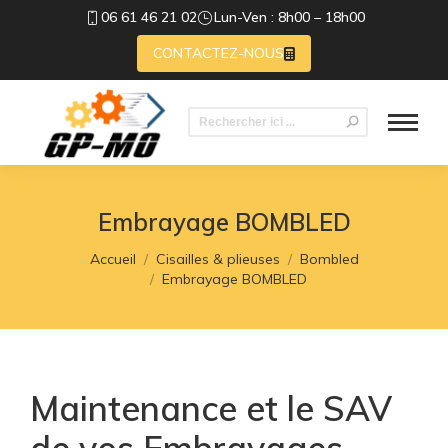
06 61 46 21 02
Lun-Ven : 8h00 – 18h00
CONTACTEZ-NOUS
Recherche
:
Embrayage BOMBLED
Vous êtes ici :
Accueil
Cisailles & plieuses
Bombled
Embrayage BOMBLED
Maintenance et le SAV