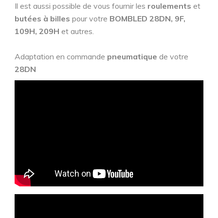
Il est aussi possible de vous fournir les
roulements
et
butées à billes
pour votre
BOMBLED 28DN, 9F,
109H, 209H
et autres.
Adaptation en commande
pneumatique
de votre
28DN