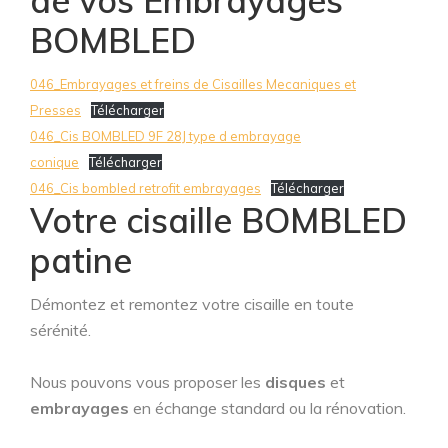
de vos Embrayages
BOMBLED
046_Embrayages et freins de Cisailles Mecaniques et
Presses
Télécharger
046_Cis BOMBLED 9F 28J type d embrayage
conique
Télécharger
046_Cis bombled retrofit embrayages
Télécharger
Votre cisaille BOMBLED
patine
Démontez et remontez votre cisaille en toute
sérénité.
Nous pouvons vous proposer les
disques
et
embrayages
en échange standard ou la rénovation.