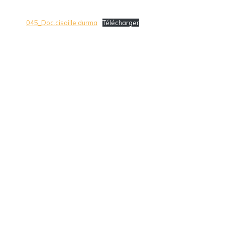
045_Doc.cisaille durma
Télécharger