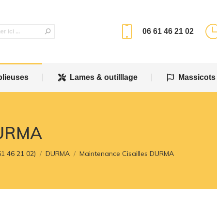
plieuses
Lames & outilllage
Massicots
06 61 46 21 02
plieuses
Lames & outilllage
Massicots
DURMA
61 46 21 02)
DURMA
Maintenance Cisailles DURMA