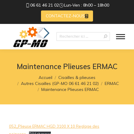
06 61 46 21 02
Lun-Ven : 8h00 – 18h00
CONTACTEZ-NOUS
Recherche
:
Maintenance Plieuses ERMAC
Vous êtes ici :
Accueil
Cisailles & plieuses
Autres Cisailles (GP-MO 06 61 46 21 02)
ERMAC
Maintenance Plieuses ERMAC
052_Plieuse ERMAC HGD 3100 X 10 Reglage des
poincons
Télécharger