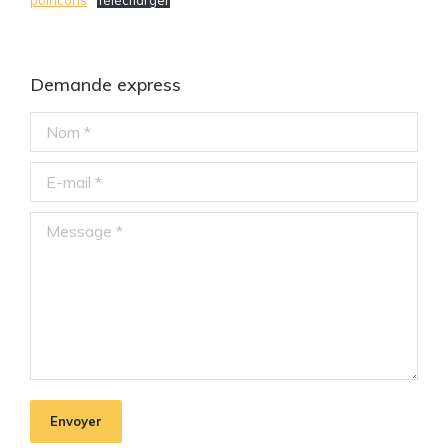
Demande express
Nom *
E-mail *
Message *
Envoyer