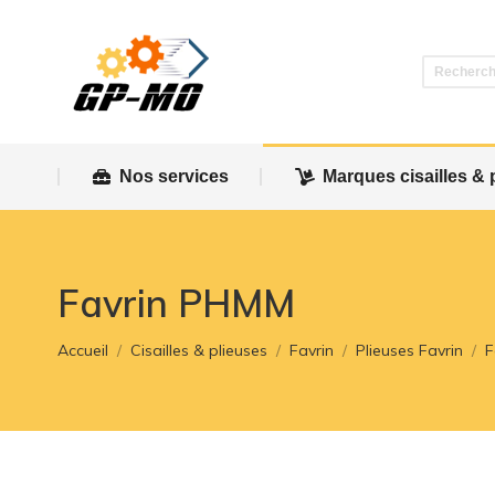
Nos services
Marques cisailles & 
Nos services
Marques cisailles & 
Favrin PHMM
Vous êtes ici :
Accueil
Cisailles & plieuses
Favrin
Plieuses Favrin
F