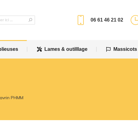
plieuses
Lames & outilllage
Massicots
06 61 46 21 02
plieuses
Lames & outilllage
Massicots
avrin PHMM