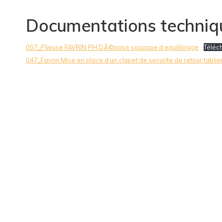
Documentations techniq
007_Plieuse FAVRIN PH DÃ©pose soupape d equilibrage
Téléc
047_Favrin Mise en place d un clapet de securite de retour tablie